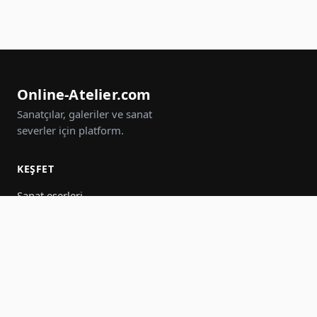
Online-Atelier.com
Sanatçılar, galeriler ve sanat
severler için platform.
KEŞFET
Sanat eserleri
Sanatçılar
Galeriler
Etkinlikler
Gruplar
Ara
KATIL