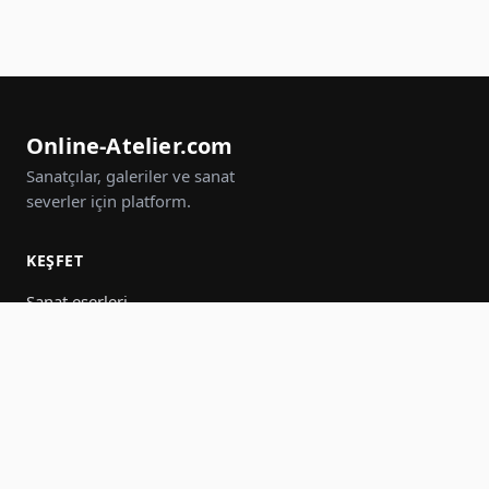
Online-Atelier.com
Sanatçılar, galeriler ve sanat
severler için platform.
KEŞFET
Sanat eserleri
Sanatçılar
Galeriler
Etkinlikler
Gruplar
Ara
KATIL