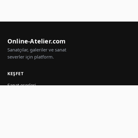
Online-Atelier.com
Sanatçılar, galeriler ve sanat
severler için platform.
KEŞFET
Sanat eserleri
Sanatçılar
Galeriler
Etkinlikler
Gruplar
Ara
KATIL