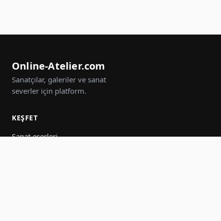
Online-Atelier.com
Sanatçılar, galeriler ve sanat
severler için platform.
KEŞFET
Sanat eserleri
Sanatçılar
Galeriler
Etkinlikler
Gruplar
Ara
KATIL