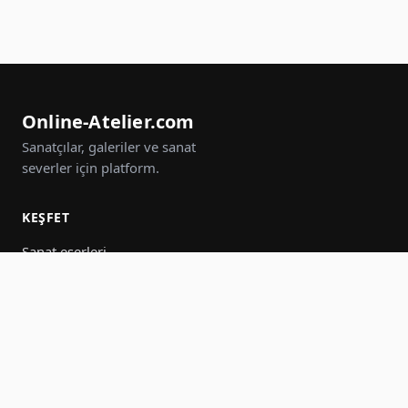
Online-Atelier.com
Sanatçılar, galeriler ve sanat
severler için platform.
KEŞFET
Sanat eserleri
Sanatçılar
Galeriler
Etkinlikler
Gruplar
Ara
KATIL