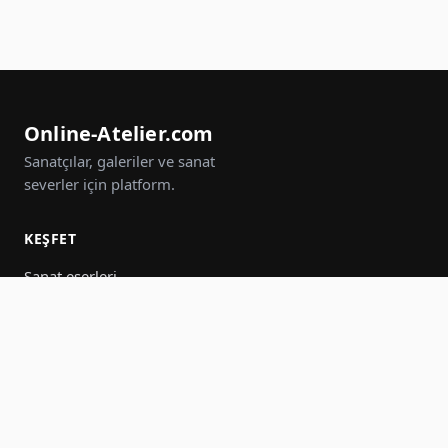
Online-Atelier.com
Sanatçılar, galeriler ve sanat
severler için platform.
KEŞFET
Sanat eserleri
Sanatçılar
Galeriler
Etkinlikler
Gruplar
Ara
KATIL