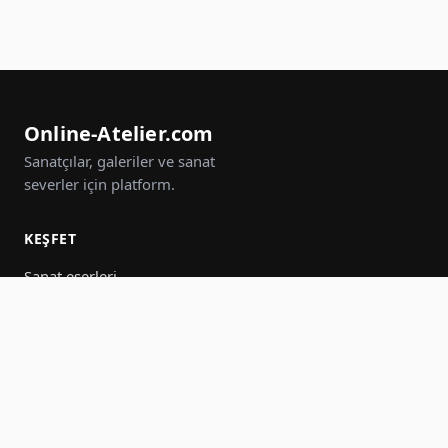
Online-Atelier.com
Sanatçılar, galeriler ve sanat
severler için platform.
KEŞFET
Sanat eserleri
Sanatçılar
Galeriler
Etkinlikler
Gruplar
Ara
KATIL