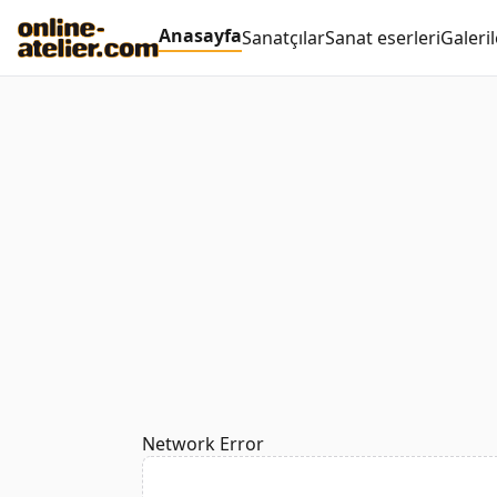
Anasayfa
Sanatçılar
Sanat eserleri
Galeril
Network Error