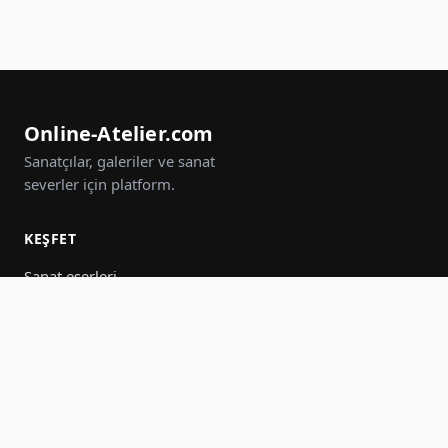
Online-Atelier.com
Sanatçılar, galeriler ve sanat
severler için platform.
KEŞFET
Sanat eserleri
Sanatçılar
Galeriler
Etkinlikler
Gruplar
Ara
KATIL